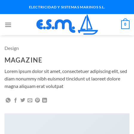
Saltar
ELECTRICIDAD Y SISTEMAS MARINOS S.L.
al
contenido
0
Design
MAGAZINE
Lorem ipsum dolor sit amet, consectetuer adipiscing elit, sed
diam nonummy nibh euismod tincidunt ut laoreet dolore
magna aliquam erat volutpat