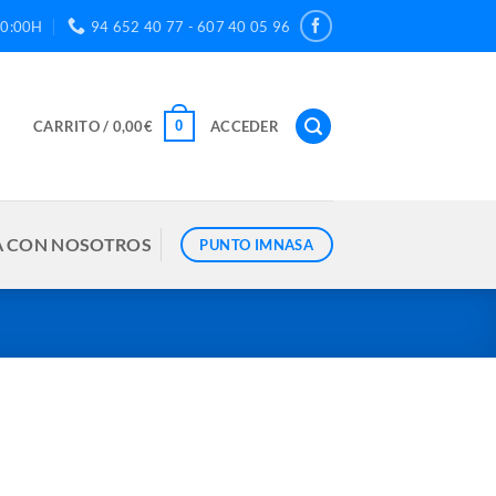
20:00H
94 652 40 77 - 607 40 05 96
0
CARRITO /
0,00
€
ACCEDER
 CON NOSOTROS
PUNTO IMNASA