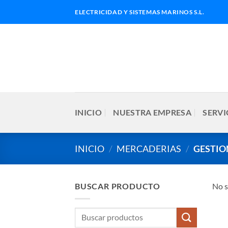
Saltar
ELECTRICIDAD Y SISTEMAS MARINOS S.L.
al
contenido
INICIO
NUESTRA EMPRESA
SERVI
INICIO
/
MERCADERIAS
/
GESTIO
BUSCAR PRODUCTO
No s
Buscar
por: