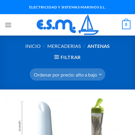
Saltar
ELECTRICIDAD Y SISTEMAS MARINOS S.L.
al
contenido
0
INICIO
/
MERCADERIAS
/
ANTENAS
FILTRAR