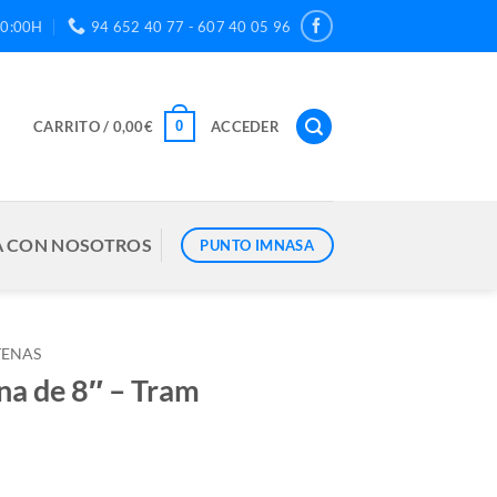
20:00H
94 652 40 77 - 607 40 05 96
0
CARRITO /
0,00
€
ACCEDER
 CON NOSOTROS
PUNTO IMNASA
TENAS
a de 8″ – Tram