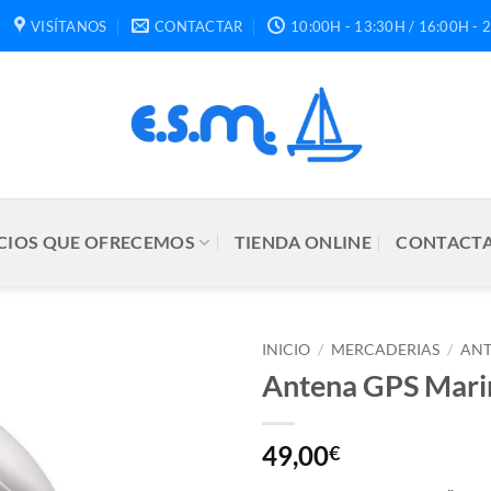
VISÍTANOS
CONTACTAR
10:00H - 13:30H / 16:00H - 
CIOS QUE OFRECEMOS
TIENDA ONLINE
CONTACTA
INICIO
/
MERCADERIAS
/
AN
Antena GPS Marin
49,00
€