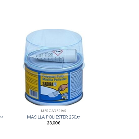
+
+
MERCADERIAS
MERCAD
ro
GUANTES RACING
MASILLA POLIESTER 250gr
HELLY HANSE
23,00
€
56,5