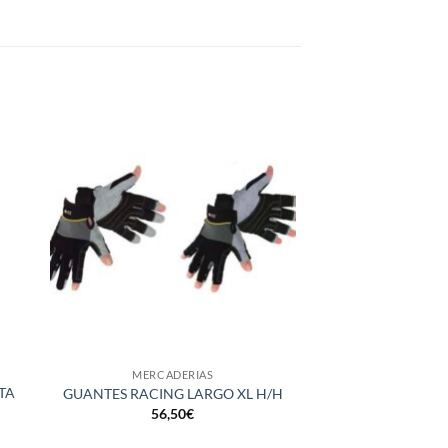
+
+
MERCADERIAS
MERCAD
TA
GUANTES RACING LARGO XL H/H
MASILLA POLI
56,50
€
23,0