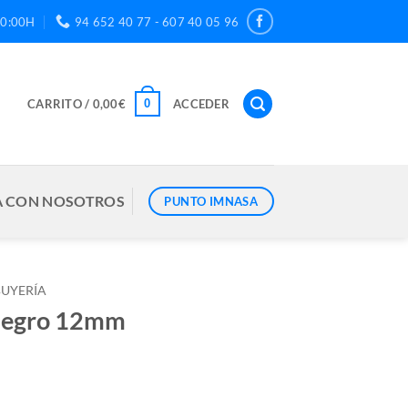
20:00H
94 652 40 77 - 607 40 05 96
0
CARRITO /
0,00
€
ACCEDER
 CON NOSOTROS
PUNTO IMNASA
UYERÍA
negro 12mm