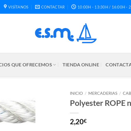
VISÍTANOS
CONTACTAR
10:00H - 13:30H / 16:00H - 
CIOS QUE OFRECEMOS
TIENDA ONLINE
CONTACTA
INICIO
/
MERCADERIAS
/
CAB
Polyester ROPE 
2,20
€