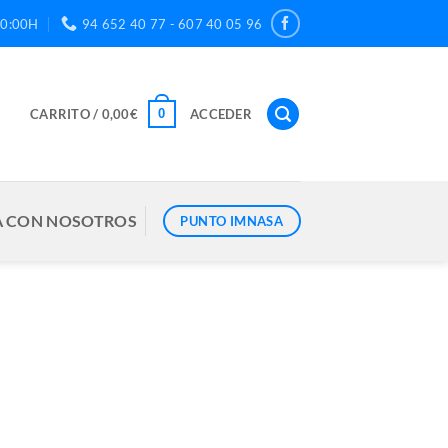
20:00H
94 652 40 77 - 607 40 05 96
0
CARRITO /
0,00
€
ACCEDER
 CON NOSOTROS
PUNTO IMNASA