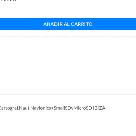
AÑADIR AL CARRITO
Cartograf.Naut.Navionics+SmallSDyMicroSD IBIZA