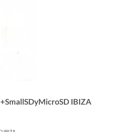
cs+SmallSDyMicroSD IBIZA
D IBIZA