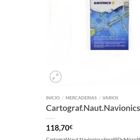
INICIO
/
MERCADERIAS
/
VARIOS
Cartograf.Naut.Navioni
118,70
€
Cartograf.Naut.Navionics+SmallSDyMicroS