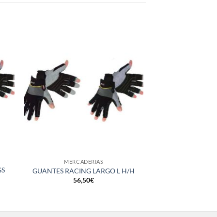
+
+
MERCADERIAS
MERCAD
GS
CINTA REP. VEL
GUANTES RACING LARGO L H/H
50mm/4,5m 
56,50
€
16,5