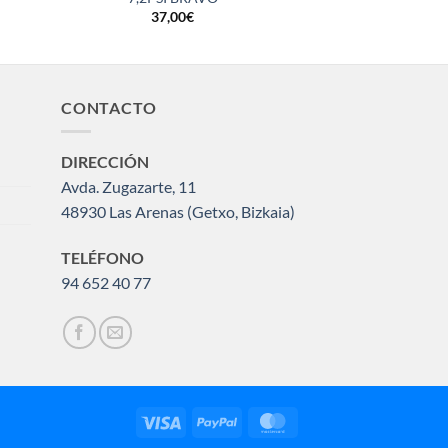
37,00
€
78,0
CONTACTO
DIRECCIÓN
Avda. Zugazarte, 11
48930 Las Arenas (Getxo, Bizkaia)
TELÉFONO
94 652 40 77
Visa
PayPal
MasterCard