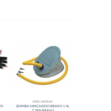
+
+
MERCADERIAS
MERCAD
/H
BOMBA HINCHADO BRAVO 1 4L
Bisagra Ac. Inox. E
7,2PSI BRAVO
46 