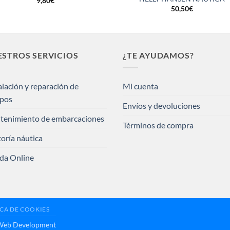
9,80
€
50,50
€
STROS SERVICIOS
¿TE AYUDAMOS?
alación y reparación de
Mi cuenta
ipos
Envíos y devoluciones
tenimiento de embarcaciones
Términos de compra
oría náutica
da Online
ICA DE COOKIES
 Web Development