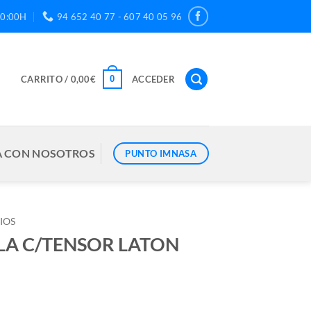
20:00H
94 652 40 77 - 607 40 05 96
0
CARRITO /
0,00
€
ACCEDER
 CON NOSOTROS
PUNTO IMNASA
IOS
LLA C/TENSOR LATON