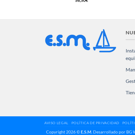
56,50
€
NUE
Inst
equ
Man
Gest
Tien
AVISO LEGAL
POLÍTICA DE PRIVACIDAD
POLÍT
Copyright 2026 ©
E.S.M
. Desarrollado por BG