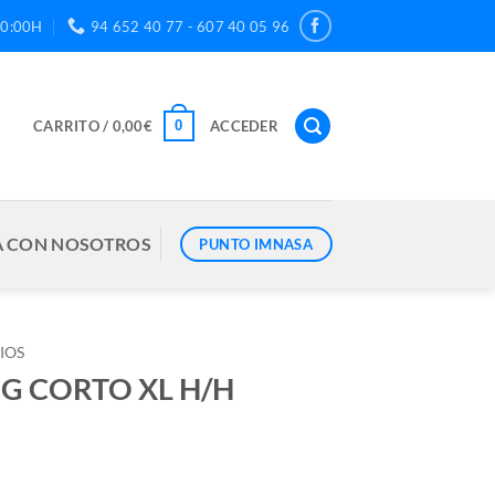
20:00H
94 652 40 77 - 607 40 05 96
0
CARRITO /
0,00
€
ACCEDER
 CON NOSOTROS
PUNTO IMNASA
IOS
G CORTO XL H/H