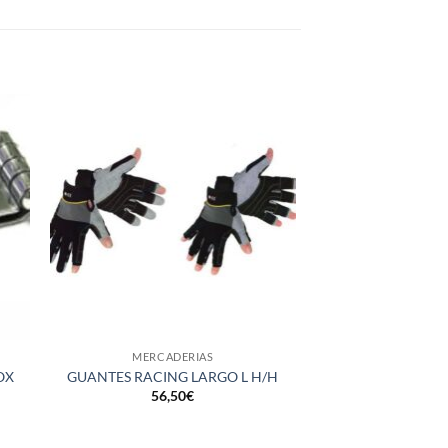
+
+
MERCADERIAS
MERCAD
CUCHILLO SKIPPE
OX
GUANTES RACING LARGO L H/H
H6,5CM MAC 
56,50
€
53,0