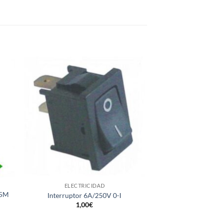
+
+
ELECTRICIDAD
ELECTRI
25M
CINTA AUTOVU
Interruptor 6A/250V 0-I
19mm 
1,00
€
29,0