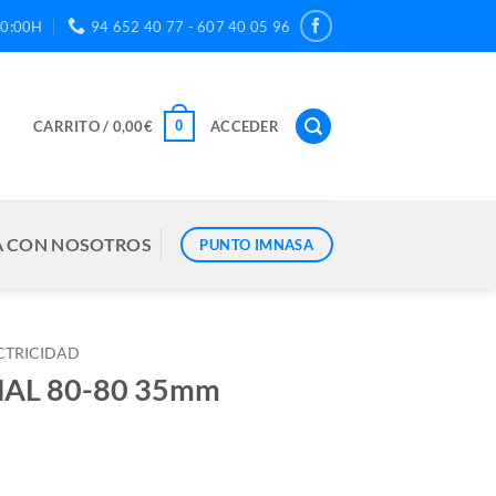
20:00H
94 652 40 77 - 607 40 05 96
0
CARRITO /
0,00
€
ACCEDER
 CON NOSOTROS
PUNTO IMNASA
CTRICIDAD
NAL 80-80 35mm