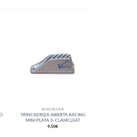
+
+
ACASTILLAJE
ACASTI
JO
TRINCADRIZA ABIERTA RACING
Conjunto roldana y
T
MINI PLATA 3- CLAMCLEAT
foq
9,50
€
78,6