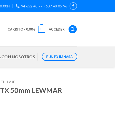
20:00H
94 652 40 77 - 607 40 05 96
0
CARRITO /
0,00
€
ACCEDER
 CON NOSOTROS
PUNTO IMNASA
STILLAJE
 HTX 50mm LEWMAR